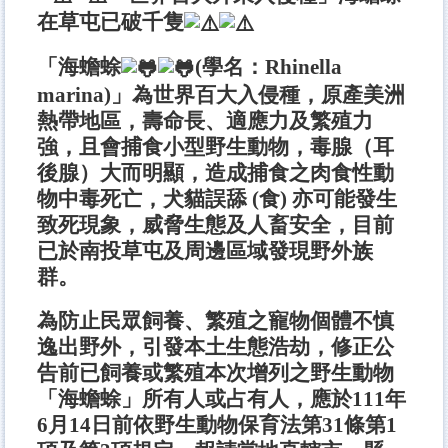
在草屯已破千隻
「海蟾蜍
(學名：Rhinella
marina)」為世界百大入侵種，原產美洲
熱帶地區，壽命長、適應力及繁殖力
強，且會捕食小型野生動物，毒腺（耳
後腺）大而明顯，造成捕食之肉食性動
物中毒死亡，犬貓誤舔 (食) 亦可能發生
致死現象，威脅生態及人畜安全，目前
已於南投草屯及周邊區域發現野外族
群。
為防止民眾飼養、繁殖之寵物個體不慎
逸出野外，引發本土生態浩劫，修正公
告前已飼養或繁殖本次增列之野生動物
「海蟾蜍」所有人或占有人，應於111年
6月14日前依野生動物保育法第31條第1