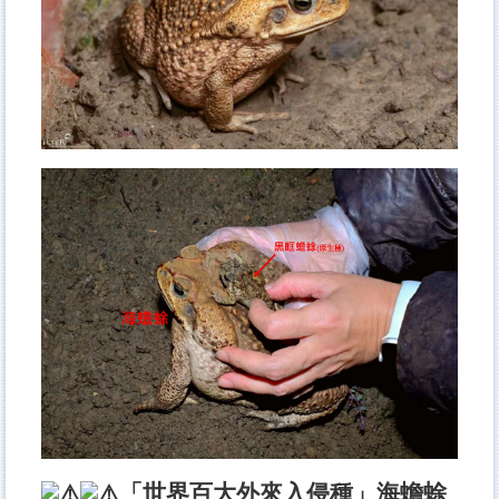
「世界百大外來入侵種」海蟾蜍