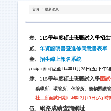
首頁
最新消息
壹、
115學年度碩士班甄試入學招
貳、
年資證明書暨進修同意書表單
叁、
招生線上報名系統
至114年11月28日(五)下午5
(114年11月10日起
肆、
115學年度
碩
士班甄試
入學
面試
藥學所、環管所、休管所、寵物照護管
社工所
面試日期114年12月13日(六) 
網
路成績查詢網址
伍
、