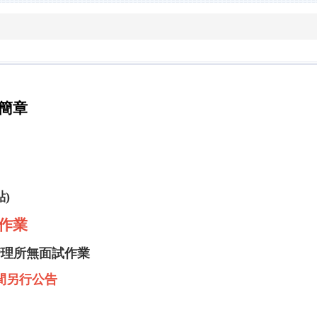
生簡章
點)
作業
理所無面試作業
時間另行公告