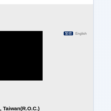
繁體
English
 Taiwan(R.O.C.)