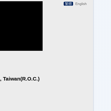
繁體
English
 Taiwan(R.O.C.)