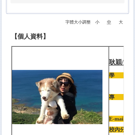
字體大小調整
小
中
大
【個人資料】
耿穎/助
學 歷
:
肯特州立
專 長
:
寵物飼
E-mail
:
校內分機
: