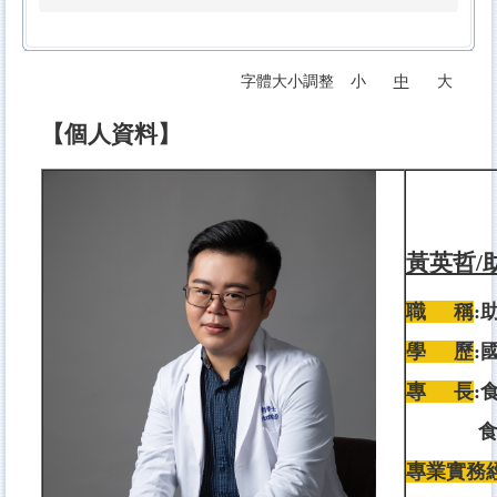
字體大小調整
小
中
大
【個人資料】
黃英哲/
職 稱
:
學 歷
:
專 長
:
食品行
專業實務