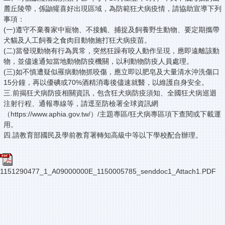
麓丘陵帶，係鼬獾喜好出現區域，為防範狂犬病疫情，請協助宣導下列
事項：
(一)遵守不棄養家中寵物、不接觸、捕捉及飼養野生動物、要定期攜帶
犬貓及人工飼養之食肉目動物施打狂犬病疫苗。
(二)當發現動物有行為異常，突然狂躁有咬人動作呈現，應即遠離該動
物，並儘速通知當地動物防疫機關，以利動物防疫人員處理。
(三)如不慎遭疑似罹病動物抓咬傷，應立即以肥皂及大量清水沖洗傷口
15分鐘，再以優碘或70%酒精消毒後儘速就醫，以維護自身安全。
三.前揭狂犬病防疫相關資訊，包含狂犬病防疫須知、全國狂犬病巡迴
注射行程、通報專線等，請逕至防檢署全球資訊網
（https://www.aphia.gov.tw/）/主題專區/狂犬病專區項下查閱或下載運
用。
四.請教育部國民及學前教育署轉知高級中等以下學校配合辦理。
1151290477_1_A09000000E_1150005785_senddoc1_Attach1.PDF